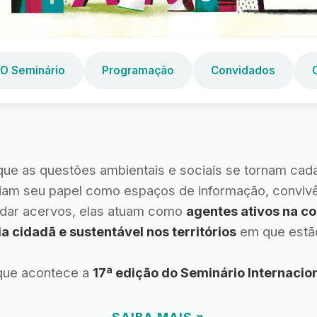
O Seminário
Programação
Convidados
ue as questões ambientais e sociais se tornam cada
liam seu papel como espaços de informação, convivê
rdar acervos, elas atuam como
agentes ativos na c
a cidadã e sustentável nos territórios
em que estão
que acontece a
17ª edição do Seminário Internacion