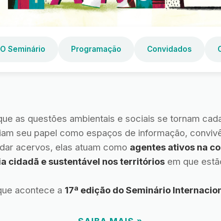
O Seminário
Programação
Convidados
ue as questões ambientais e sociais se tornam cada
liam seu papel como espaços de informação, convivê
rdar acervos, elas atuam como
agentes ativos na c
a cidadã e sustentável nos territórios
em que estão
que acontece a
17ª edição do Seminário Internacion